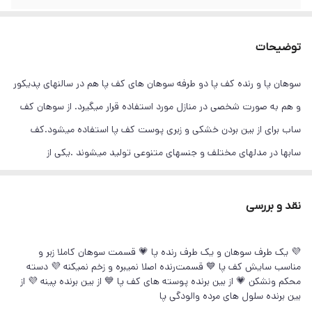
توضیحات
سوهان پا و‌‌ رنده کف پا دو طرفه سوهان های کف پا هم در سالنهای پدیکور
و هم به صورت شخصی در منازل مورد استفاده قرار میگیرد. از سوهان کف
ساب برای از بین بردن خشکی و زبری پوست کف پا استفاده میشود.کف
سابها در مدلهای مختلف و جنسهای متنوعی تولید میشوند .یکی از
مشکلاتی که در ناحیه پا رخ می‌دهد و بر زیبایی آن تأثیر دارد ایجاد ترک پا
است.عموماً ترک پا بر اثر عواملی مانند خشکی آب و هوا، عدم رطوبت
نقد و بررسی
پوست، مراقبت‌های نادرست از پا و استفاده از انواع کفش‌ها خواهد بود این
کف ساب به‌راحتی در دست قرار می‌گیرد قابل استفاده به ‌صورت مرطوب و
💜 یک طرف سوهان و یک طرف رنده پا 💗 قسمت سوهان کاملا زبر و
مناسب سایش کف پا 💙 قسمت‌رنده اصلا نمیبره و زخم نمیکنه 💜 دسته
خشک است. یکی از دلایل عمده ایجاد ترک پا در میان خانم‌ها شستشوی
محکم و‌نشکن 💗 از بین برنده پوسته های کف پا 💙 از بین برنده پینه 💜 از
مداوم پا است.برای رفع این مشکل جدا از استفاده از رنده پا می‌توان با
بین برنده سلول های مرده و‌الودگی پا