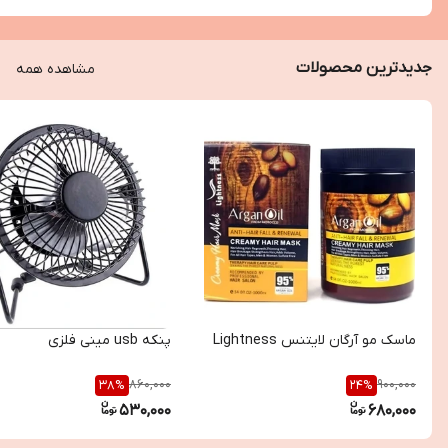
جدیدترین محصولات
مشاهده همه
ماسک مو آرگان لایتنس Lightness
پنکه usb مینی فلزی
860,000
900,000
38
%
24
%
530,000
680,000