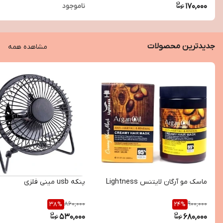
170,000
ناموجود
جدیدترین محصولات
مشاهده همه
ماسک مو آرگان لایتنس Lightness
پنکه usb مینی فلزی
860,000
900,000
38
%
24
%
530,000
680,000